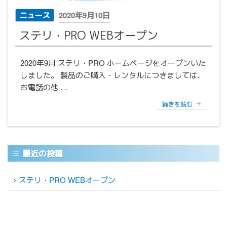
投
ニュース
2020年9月10日
稿
ステリ・PRO WEBオープン
日:
2020年9月 ステリ・PRO ホームページをオープンいた
しました。 製品のご購入・レンタルにつきましては、
お電話の他 …
“ス
続きを読む
テ
リ・
PRO
WEB
オ
最近の投稿
ー
プ
ステリ・PRO WEBオープン
ン”
の