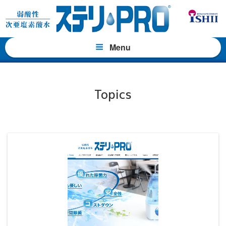
コ
ン
テ
ン
Menu
ツ
へ
ス
キ
Topics
ッ
プ